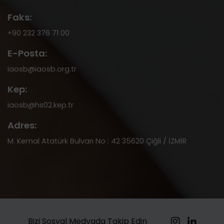
Faks:
+90 232 376 71 00
E-Posta:
iaosb@iaosb.org.tr
Kep:
iaosb@hs02.kep.tr
Adres:
M. Kemal Atatürk Bulvarı No : 42 35620 Çiğli / İZMİR
Bizi Sosyal Medyada Takip Edin