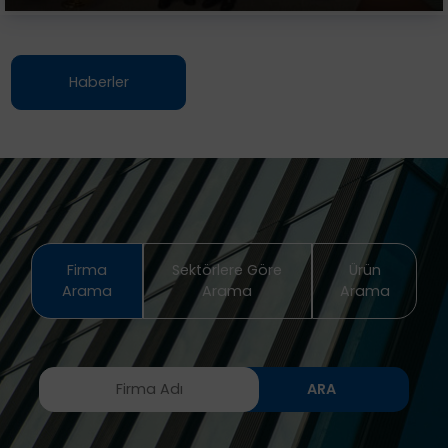
Haberler
Firma
Sektörlere Göre
Ürün
Arama
Arama
Arama
ARA