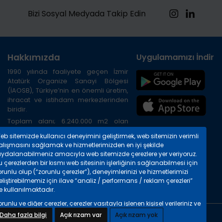
Bizi Sosyal Medyada Takip Edin
Hakkımızda
Uygulamamızı İndirin
1990 yılında faaliyete geçen İzmir
Atatürk Organize Sanayi Bölgesi
(İAOSB), Türkiye’nin en önemli üretim,
ihracat ve istihdam merkezlerinden
biridir.
Toplam alanı; 6.240.000 m2 olan
Bölge, İzmir ilinin kuzeybatısında, İzmir
eb sitemizde kullanıcı deneyimini geliştirmek, web sitemizin verimli
Limanına 20 km, Havalimanına 45 km,
alışmasını sağlamak ve hizmetlerimizden en iyi şekilde
TIR gümrüğüne 8 km. uzaklıktadır.
aydalanabilmeniz amacıyla web sitemizde çerezlere yer veriyoruz.
Bölgenin çevre yolu ile havalimanı,
 çerezlerden bir kısmı web sitesinin işlerliğinin sağlanabilmesi için
otogar, liman ve şehir merkezine
runlu olup (“zorunlu çerezler”), deneyimlerinizi ve hizmetlerimizi
bağlantısı mevcuttur.
liştirebilmemiz için ilave “analiz / performans / reklam çerezleri”
e kullanılmaktadır.
runlu ve diğer çerezler, çerezler vasıtayla işlenen kişisel verileriniz ve
 kişisel verilerin işlenmesi hakkında detaylı bilgileri
“Çerezlere İlişkin
Daha fazla bilgi
Açık rızam var
Açık rızam yok
Copyright © 2024 İAOSB. Tüm hakları saklıdır.
işisel Verilerin Korunması Hakkında Bilgilendirme Metninde”