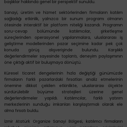
başlıklar hakkında genel bir perspektif sunuldu.
Sanayi, üretim ve hizmet sektörlerinden firmaların katılım
sağladığı etkinlik, yalnızca bir sunum programı olmanın
ötesinde interaktif bir platform niteliği kazandı. Programın
soru-cevap bölümünde katılımcılar, şirketleşme
süreçlerinden operasyonel yapılanmalara, uluslararası iş
geliştirme modellerinden pazar seçimine kadar pek çok
konuda görüş alışverişinde bulundu. Karşılıklı
değerlendirmeler sayesinde toplantı, deneyim paylaşımının
öne çıktığı aktif bir buluşmaya dönüştü.
Küresel ticaret dengelerinin hızla değiştiği günümüzde
firmaların farklı pazarlardaki fırsatları analiz etmelerinin
önemine dikkat çekilen etkinlikte, uluslararası ölçekte
sürdürülebilir büyüme stratejileri üzerine genel
değerlendirmeler yapıldı. Katılımcılar, farklı yatırım
merkezlerinin sunduğu imkanları karşılaştırmalı olarak ele
alma fırsatı buldu.
İzmir Atatürk Organize Sanayi Bölgesi, katılımcı firmaların