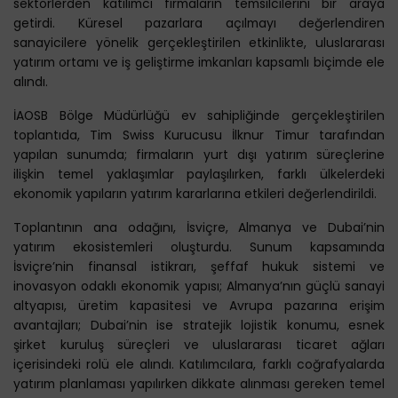
sektörlerden katılımcı firmaların temsilcilerini bir araya
getirdi. Küresel pazarlara açılmayı değerlendiren
sanayicilere yönelik gerçekleştirilen etkinlikte, uluslararası
yatırım ortamı ve iş geliştirme imkanları kapsamlı biçimde ele
alındı.
İAOSB Bölge Müdürlüğü ev sahipliğinde gerçekleştirilen
toplantıda, Tim Swiss Kurucusu İlknur Timur tarafından
yapılan sunumda; firmaların yurt dışı yatırım süreçlerine
ilişkin temel yaklaşımlar paylaşılırken, farklı ülkelerdeki
ekonomik yapıların yatırım kararlarına etkileri değerlendirildi.
Toplantının ana odağını, İsviçre, Almanya ve Dubai’nin
yatırım ekosistemleri oluşturdu. Sunum kapsamında
İsviçre’nin finansal istikrarı, şeffaf hukuk sistemi ve
inovasyon odaklı ekonomik yapısı; Almanya’nın güçlü sanayi
altyapısı, üretim kapasitesi ve Avrupa pazarına erişim
avantajları; Dubai’nin ise stratejik lojistik konumu, esnek
şirket kuruluş süreçleri ve uluslararası ticaret ağları
içerisindeki rolü ele alındı. Katılımcılara, farklı coğrafyalarda
yatırım planlaması yapılırken dikkate alınması gereken temel