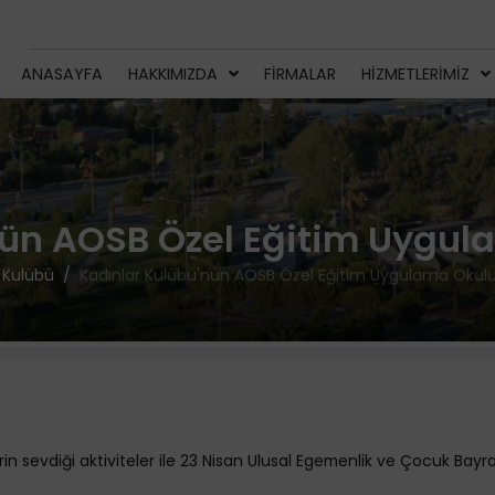
ANASAYFA
HAKKIMIZDA
FIRMALAR
HIZMETLERIMIZ
nün AOSB Özel Eğitim Uygula
 Kulübü
Kadınlar Kulübü'nün AOSB Özel Eğitim Uygulama Okulu 
 sevdiği aktiviteler ile 23 Nisan Ulusal Egemenlik ve Çocuk Bayram